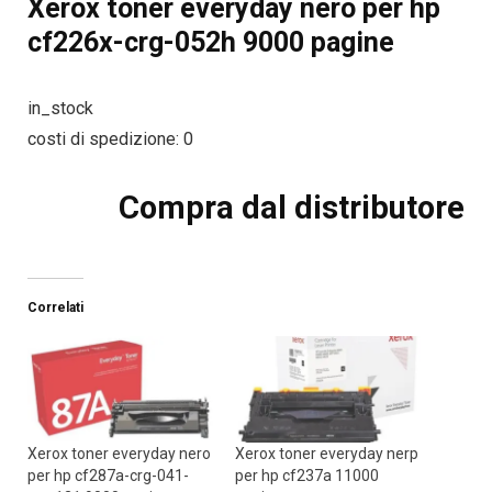
Xerox toner everyday nero per hp
cf226x-crg-052h 9000 pagine
in_stock
costi di spedizione: 0
Compra dal distributore
Correlati
Xerox toner everyday nero
Xerox toner everyday nerp
per hp cf287a-crg-041-
per hp cf237a 11000