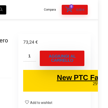
0
Compara
0,00
€
nero
73,24
€
AGGIUNGI AL
CARRELLO
Add to wishlist