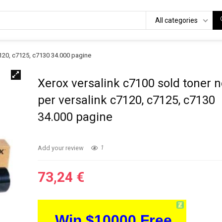
All categories
7120, c7125, c7130 34.000 pagine
Xerox versalink c7100 sold toner 
per versalink c7120, c7125, c7130
34.000 pagine
Add your review
1
73,24
€