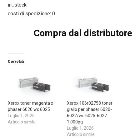
in_stock
costi di spedizione: 0
Compra dal distributore
Correlati
Xerox toner magenta x
Xerox 106r02758 toner
phaser 6020 wc 6025
giallo per phaser 6020-
Luglio 1, 2026
6022/wc 6025-6027
Articolo simile
1.000pg
Luglio 1, 2026
Articolo simile