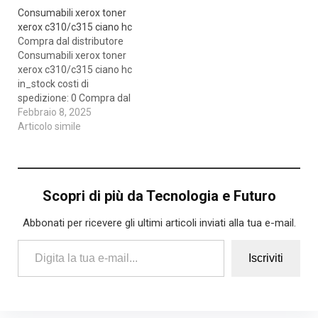
Consumabili xerox toner
xerox c310/c315 ciano hc
Compra dal distributore
Consumabili xerox toner
xerox c310/c315 ciano hc
in_stock costi di
spedizione: 0 Compra dal
distributore
Febbraio 8, 2025
Articolo simile
Scopri di più da Tecnologia e Futuro
Abbonati per ricevere gli ultimi articoli inviati alla tua e-mail.
Digita la tua e-mail...
Iscriviti