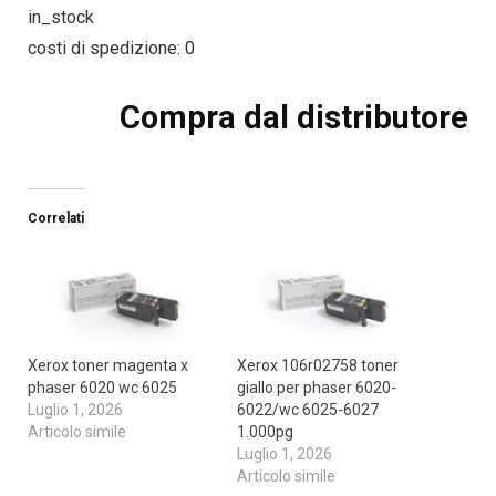
in_stock
costi di spedizione: 0
Compra dal distributore
Correlati
Xerox toner magenta x
Xerox 106r02758 toner
phaser 6020 wc 6025
giallo per phaser 6020-
Luglio 1, 2026
6022/wc 6025-6027
Articolo simile
1.000pg
Luglio 1, 2026
Articolo simile