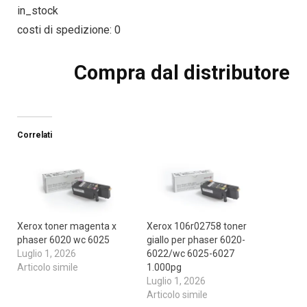
in_stock
costi di spedizione: 0
Compra dal distributore
Correlati
Xerox toner magenta x
Xerox 106r02758 toner
phaser 6020 wc 6025
giallo per phaser 6020-
Luglio 1, 2026
6022/wc 6025-6027
Articolo simile
1.000pg
Luglio 1, 2026
Articolo simile