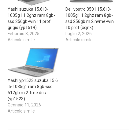
Yashi suzuka 15.6 i3-
Dell vostro 3501 15.6 i3-
1005g1 1.2ghz ram 8gb-
1005g1 1.2ghz ram 8gb-
ssd 256gb-win 11 prof
ssd 256gb m.2 nvme-win
grigio (yp1519)
10 prof (xcjnk)
Febbraio 8, 2025
Luglio 2, 2026
Articolo simile
Articolo simile
Yashi yp1523 suzuka 15.6
i5-1035g1 ram 8gb-ssd
512gb m.2-free dos
(yp1523)
Gennaio 11, 2026
Articolo simile