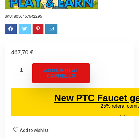
SKU:
8056457642296
467,70
€
AGGIUNGI AL
CARRELLO
Add to wishlist