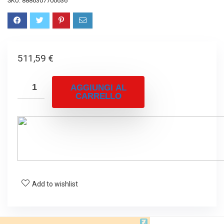
SKU:
8886307700636
511,59
€
AGGIUNGI AL
CARRELLO
Add to wishlist