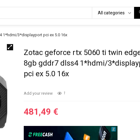
All categories
4 1*hdmi/3*displayport pci ex 5.0 16x
Zotac geforce rtx 5060 ti twin edg
8gb gddr7 dlss4 1*hdmi/3*display
pci ex 5.0 16x
Add your review
1
481,49
€