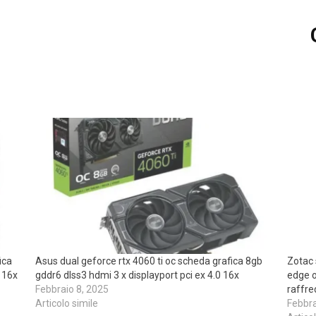
ica
Asus dual geforce rtx 4060 ti oc scheda grafica 8gb
Zotac 
 16x
gddr6 dlss3 hdmi 3 x displayport pci ex 4.0 16x
edge o
Febbraio 8, 2025
raffre
Articolo simile
Febbra