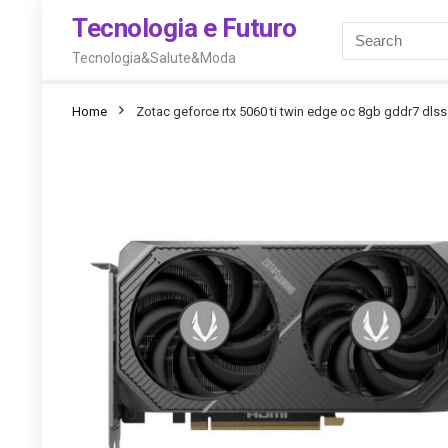
Tecnologia e Futuro
Tecnologia&Salute&Moda
Home
Zotac geforce rtx 5060 ti twin edge oc 8gb gddr7 dlss