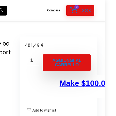
0
Compara
0,00
€
e oc
481,49
€
port
AGGIUNGI AL
CARRELLO
Add to wishlist