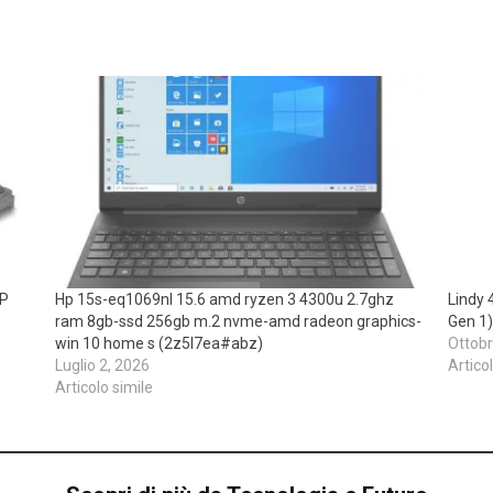
TP
Hp 15s-eq1069nl 15.6 amd ryzen 3 4300u 2.7ghz
Lindy 
ram 8gb-ssd 256gb m.2 nvme-amd radeon graphics-
Gen 1)
win 10 home s (2z5l7ea#abz)
Ottobr
Luglio 2, 2026
Artico
Articolo simile