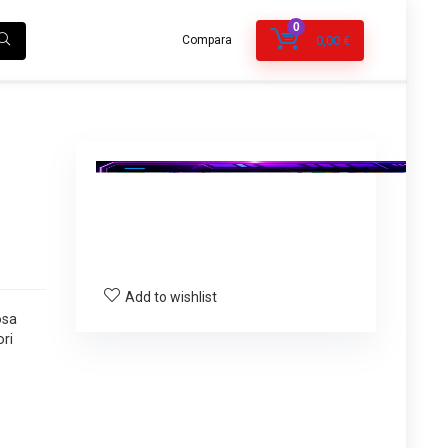
0
Compara
0,00
€
Add to wishlist
osa
ori