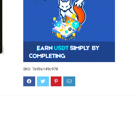
SKU:
7e93e149c978