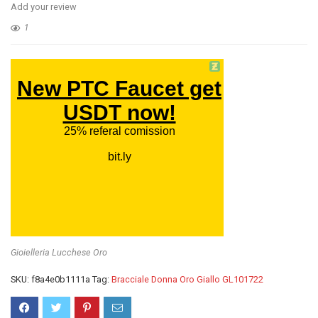
Add your review
1
Gioielleria Lucchese Oro
SKU:
f8a4e0b1111a
Tag:
Bracciale Donna Oro Giallo GL101722