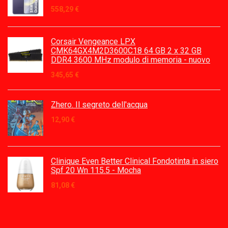
558,29
€
Corsair Vengeance LPX
CMK64GX4M2D3600C18 64 GB 2 x 32 GB
DDR4 3600 MHz modulo di memoria - nuovo
345,65
€
Zhero. Il segreto dell'acqua
12,90
€
Clinique Even Better Clinical Fondotinta in siero
Spf 20 Wn 115.5 - Mocha
81,08
€