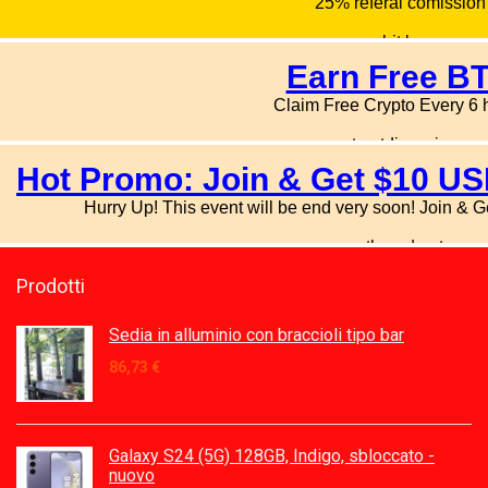
Prodotti
Sedia in alluminio con braccioli tipo bar
86,73
€
Galaxy S24 (5G) 128GB, Indigo, sbloccato -
nuovo