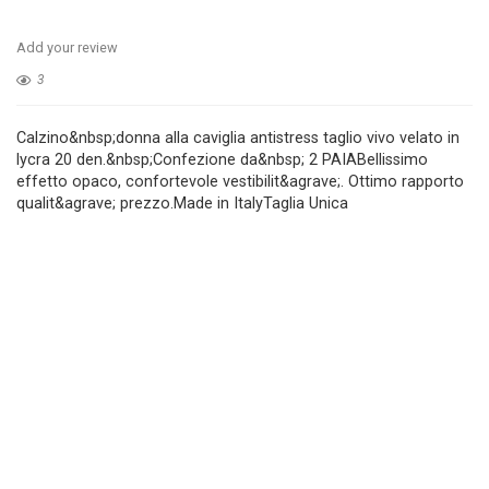
Add your review
3
Calzino&nbsp;donna alla caviglia antistress taglio vivo velato in
lycra 20 den.&nbsp;Confezione da&nbsp; 2 PAIABellissimo
effetto opaco, confortevole vestibilit&agrave;. Ottimo rapporto
qualit&agrave; prezzo.Made in ItalyTaglia Unica