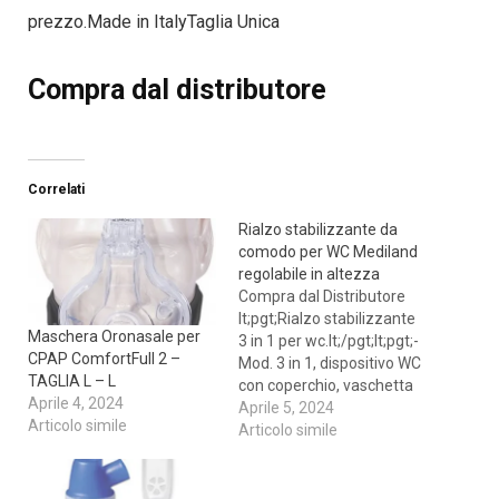
prezzo.Made in ItalyTaglia Unica
Compra dal distributore
Correlati
Rialzo stabilizzante da
comodo per WC Mediland
regolabile in altezza
Compra dal Distributore
lt;pgt;Rialzo stabilizzante
Maschera Oronasale per
3 in 1 per wc.lt;/pgt;lt;pgt;-
CPAP ComfortFull 2 –
Mod. 3 in 1, dispositivo WC
TAGLIA L – L
con coperchio, vaschetta
Aprile 4, 2024
aperta e chiusa.lt;brgt;- In
Aprile 5, 2024
Articolo simile
duralluminio, regolabile in
Articolo simile
altezza da cm.67a
cm.80.lt;brgt;- Portata 136
kglt;brgt;lt;brgt;Dispositivo