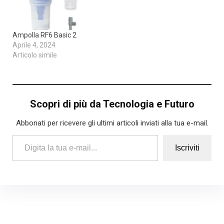
atto a consentire
lamp;rsquo;uso del WC a
soggetti
Ampolla RF6 Basic 2
cheamp;nbsp;presentano
Aprile 4, 2024
difficoltamp;agrave; ad
Articolo simile
alzarsi ed
abbassarsi.amp;nbsp;lt;br
gt;lt;brgt;Altezza
regolabile
aamp;nbsp;seconda
Scopri di più da Tecnologia e Futuro
delle…
Abbonati per ricevere gli ultimi articoli inviati alla tua e-mail.
Digita la tua e-mail...
Iscriviti