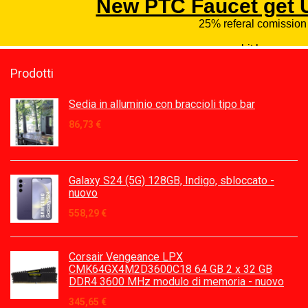
Prodotti
Sedia in alluminio con braccioli tipo bar
86,73
€
Galaxy S24 (5G) 128GB, Indigo, sbloccato -
nuovo
558,29
€
Corsair Vengeance LPX
CMK64GX4M2D3600C18 64 GB 2 x 32 GB
DDR4 3600 MHz modulo di memoria - nuovo
345,65
€