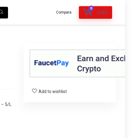
0
Compara
0,00
€
Add to wishlist
 – 5/L