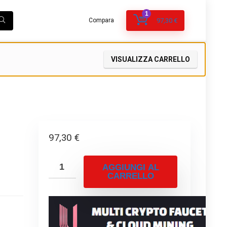
1
Compara
97,30
€
VISUALIZZA CARRELLO
97,30
€
AGGIUNGI AL
CARRELLO