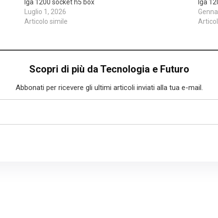
lga 1200 socket h5 box
lga 12
Luglio 1, 2026
Gennai
Articolo simile
Artico
Scopri di più da Tecnologia e Futuro
Abbonati per ricevere gli ultimi articoli inviati alla tua e-mail.