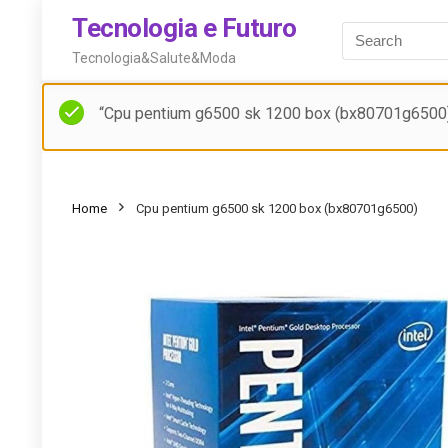
Tecnologia e Futuro
Tecnologia&Salute&Moda
“Cpu pentium g6500 sk 1200 box (bx80701g6500)” è
Home
Cpu pentium g6500 sk 1200 box (bx80701g6500)