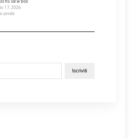
00 h5 58 w box
o 17, 2026
lo simile
Iscriviti