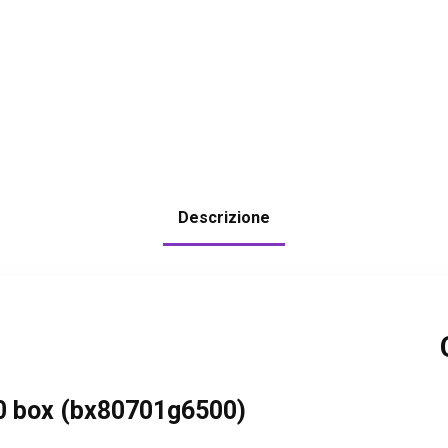
Descrizione
0 box (bx80701g6500)