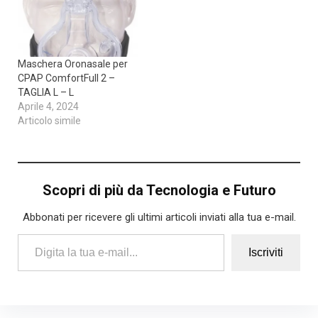
Ideale per gli esami
diagnostici e le terapie, il
gel amp;egrave; stato
formulato
Maschera Oronasale per
specificamente…
CPAP ComfortFull 2 –
TAGLIA L – L
Aprile 4, 2024
Articolo simile
Scopri di più da Tecnologia e Futuro
Abbonati per ricevere gli ultimi articoli inviati alla tua e-mail.
Digita la tua e-mail...
Iscriviti