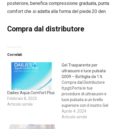
posteriore, benefica compressione graduata, punta
comfort che si adatta alla forma del piede.20 den.
Compra dal distributore
Correlati
Gel Trasparente per
ultrasuoni e luce pulsata
G009 – Bottiglia da 1 lt.
Compra dal Distributore
lt;pgt;Porta le tue
Dailies Aqua Comfort Plus
procedure di ultrasuoni e
Febbraio 8, 2025
luce pulsata a un livello
Articolo simile
superiore con il nostro Gel
Trasparente per Ultrasuoni
Aprile 4, 2024
e Luce Pulsata G009 di
Articolo simile
FIAB, disponibile in
pratiche bottiglie da 1 litro.