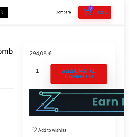
0
Compara
0,00
€
25mb
294,08
€
AGGIUNGI AL
CARRELLO
Add to wishlist