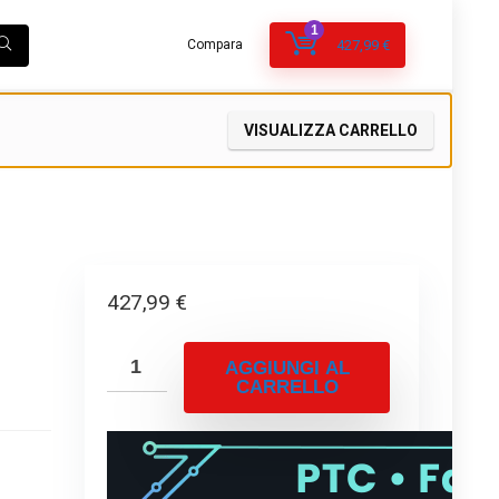
1
Compara
427,99
€
VISUALIZZA CARRELLO
427,99
€
AGGIUNGI AL
CARRELLO