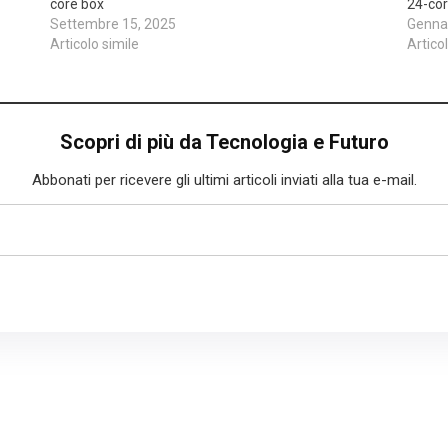
core box
24-cor
Settembre 15, 2025
Gennai
Articolo simile
Artico
Scopri di più da Tecnologia e Futuro
Abbonati per ricevere gli ultimi articoli inviati alla tua e-mail.