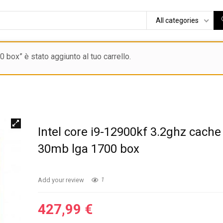
All categories
box” è stato aggiunto al tuo carrello.
Intel core i9-12900kf 3.2ghz cache
30mb lga 1700 box
Add your review
1
427,99
€