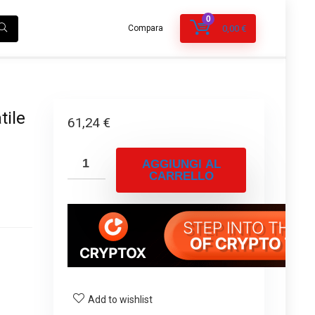
0
Compara
0,00
€
tile
61,24
€
AGGIUNGI AL
CARRELLO
Add to wishlist