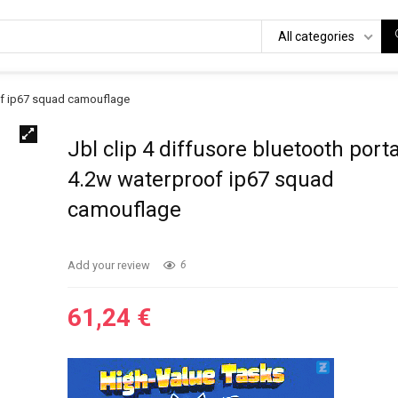
All categories
oof ip67 squad camouflage
Jbl clip 4 diffusore bluetooth porta
4.2w waterproof ip67 squad
camouflage
Add your review
6
61,24
€