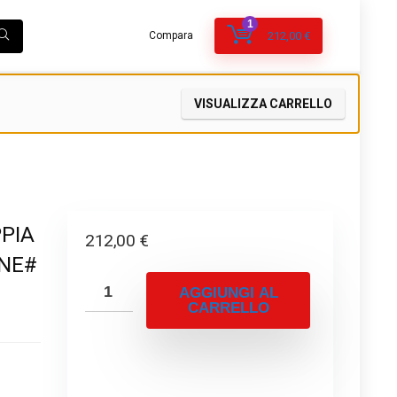
1
Compara
212,00
€
VISUALIZZA CARRELLO
PPIA
212,00
€
ANE#
AGGIUNGI AL
CARRELLO