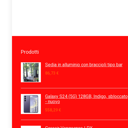
Prodotti
Sedia in alluminio con braccioli tipo bar
86,73
€
Galaxy S24 (5G) 128GB, Indigo, sbloccato
- nuovo
558,29
€