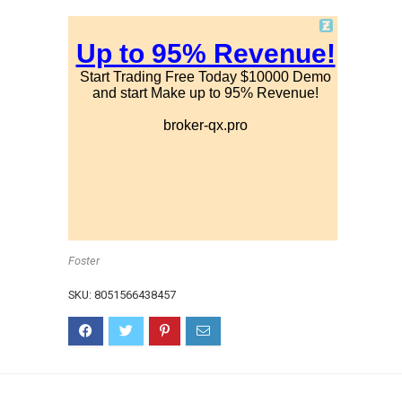
Foster
SKU:
8051566438457