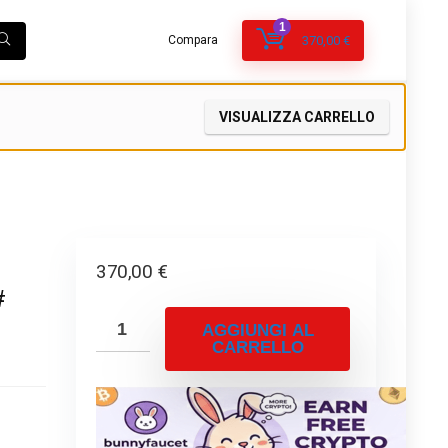
1
Compara
370,00
€
VISUALIZZA CARRELLO
370,00
€
#
AGGIUNGI AL
CARRELLO