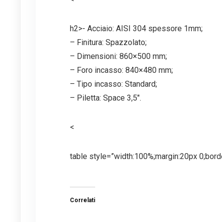
h2>- Acciaio: AISI 304 spessore 1mm;
– Finitura: Spazzolato;
– Dimensioni: 860×500 mm;
– Foro incasso: 840×480 mm;
– Tipo incasso: Standard;
– Piletta: Space 3,5″.
<
table style=”width:100%;margin:20px 0;borde
Correlati