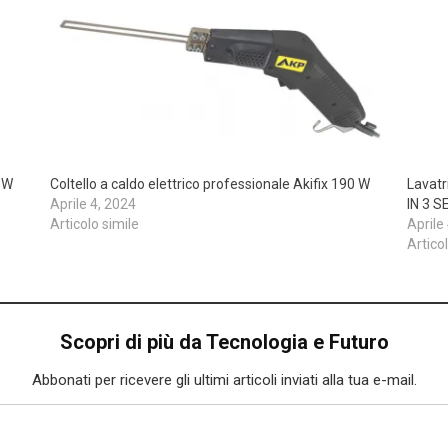
0 W
Coltello a caldo elettrico professionale Akifix 190 W
Lavat
Aprile 4, 2024
IN 3 
Articolo simile
Aprile
Artico
Scopri di più da Tecnologia e Futuro
Abbonati per ricevere gli ultimi articoli inviati alla tua e-mail.