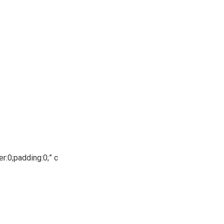
r:0;padding:0;” c