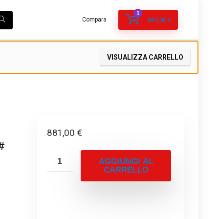
1
Compara
881,00
€
VISUALIZZA CARRELLO
881,00
€
#
AGGIUNGI AL
CARRELLO