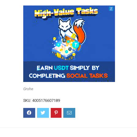
Grohe
SKU:
4005176607189