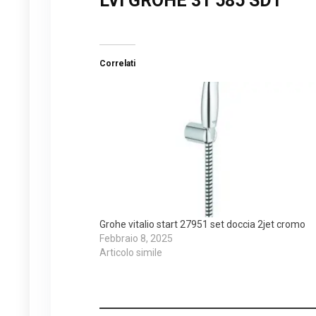
LVI GROHE 31 585 SD1
Correlati
Grohe vitalio start 27951 set doccia 2jet cromo
Febbraio 8, 2025
Articolo simile