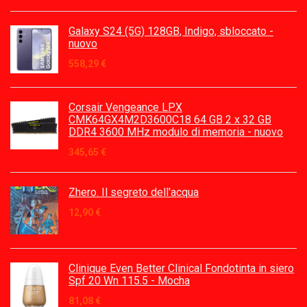
Galaxy S24 (5G) 128GB, Indigo, sbloccato -
nuovo
558,29
€
Corsair Vengeance LPX
CMK64GX4M2D3600C18 64 GB 2 x 32 GB
DDR4 3600 MHz modulo di memoria - nuovo
345,65
€
Zhero. Il segreto dell'acqua
12,90
€
Clinique Even Better Clinical Fondotinta in siero
Spf 20 Wn 115.5 - Mocha
81,08
€