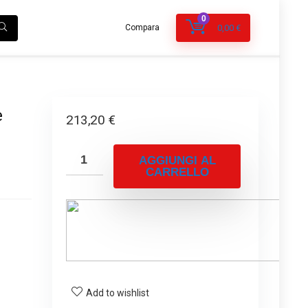
0
Compara
0,00
€
e
213,20
€
AGGIUNGI AL
CARRELLO
Add to wishlist