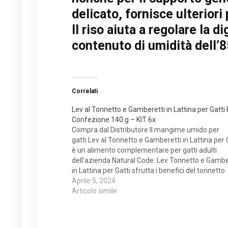
delicato, fornisce ulteriori
Il riso aiuta a regolare la 
contenuto di umidità dell’8
Correlati
Lev al Tonnetto e Gamberetti in Lattina per Gatti
Confezione 140 g – KIT 6x
Compra dal Distributore Il mangime umido per
gatti Lev al Tonnetto e Gamberetti in Lattina per 
è un alimento complementare per gatti adulti
dell'azienda Natural Code. Lev Tonnetto e Gambe
in Lattina per Gatti sfrutta i benefici del tonnetto
alletterato, ricco di sostanze nutritive fondament
Aprile 5, 2024
per la salute del tuo pelosetto, e dei gamberetti,
Articolo simile