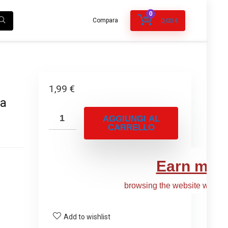
0
Compara
0,00
€
1,99
€
la
AGGIUNGI AL
CARRELLO
Add to wishlist