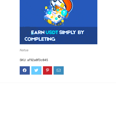
Natua
SKU:
af92a8f3c845