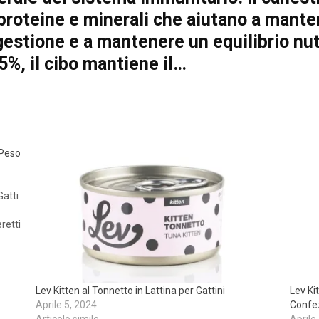
 proteine e minerali che aiutano a mantene
digestione e a mantenere un equilibrio nu
5%, il cibo mantiene il…
 Peso
Gatti
retti
ali
 che…
Lev Kitten al Tonnetto in Lattina per Gattini
Lev Ki
Aprile 5, 2024
Confez
Articolo simile
Aprile