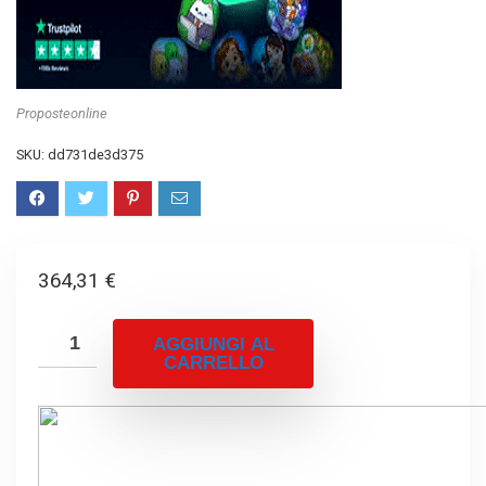
Proposteonline
SKU:
dd731de3d375
364,31
€
AGGIUNGI AL
CARRELLO