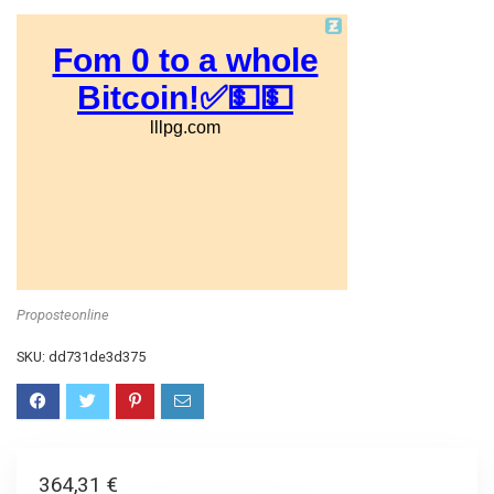
Proposteonline
SKU:
dd731de3d375
364,31
€