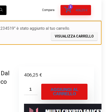
1
Compara
406,25
€
4519” è stato aggiunto al tuo carrello.
VISUALIZZA CARRELLO
 Dal
406,25
€
ico
AGGIUNGI AL
CARRELLO