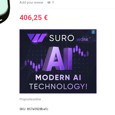
Add your review
3
406,25
€
Proposteonline
SKU:
857a0928bafc