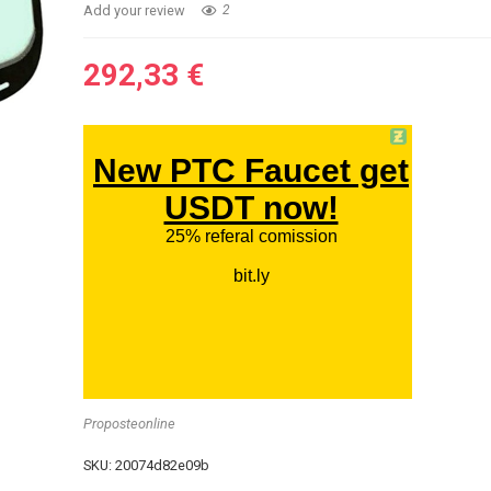
Add your review
2
292,33
€
Proposteonline
SKU:
20074d82e09b