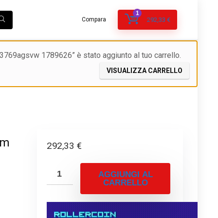
1
Compara
292,33
€
 3769agsvw 1789626” è stato aggiunto al tuo carrello.
VISUALIZZA CARRELLO
om
292,33
€
AGGIUNGI AL
CARRELLO