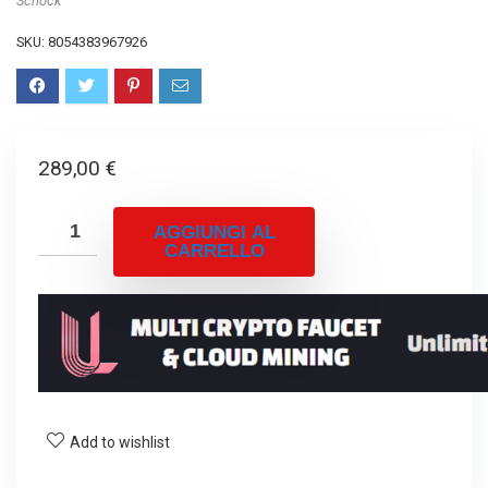
Schock
SKU:
8054383967926
289,00
€
AGGIUNGI AL
CARRELLO
Add to wishlist