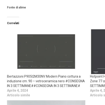
Fonte di alime
Correlati
Bertazzoni P905I2M30NV Modern Piano cottura a
Hotpoint 
induzione cm. 90 – vetroceramica nero #CONSEGNA
Zone 77 
IN 3 SETTIMANE##CONSEGNA IN 3 SETTIMANE#
SETTIMA
Aprile 4, 2024
Aprile 4, 
Articolo simile
Articolo 