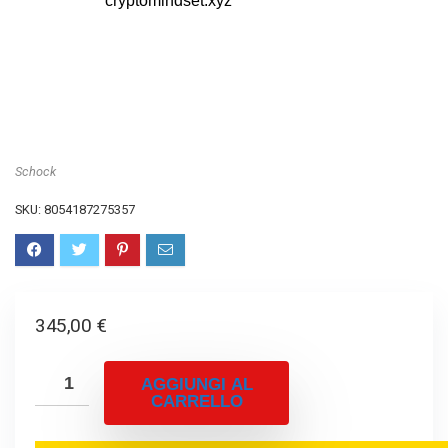
Schock
SKU:
8054187275357
345,00
€
AGGIUNGI AL
CARRELLO