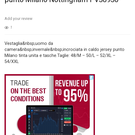
Add your review
1
Vestaglia&nbsp;uomo da
camera&nbsp;invernale&nbsp;incrociata in caldo jersey punto
Milano tinta unita e tasche.Taglie: 48/M – 50/L – 52/XL –
54/XXL